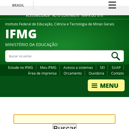
BRASIL
Simplifique!
ACESSIBILIDADE
ALTO CONTRASTE
MAPA DO SITE
Comunica BR
Instituto Federal de Educação, Ciência e Tecnologia de Minas Gerais
IFMG
Participe
Acesso à informação
MINISTÉRIO DA EDUCAÇÃO
Legislação
Buscar no portal
Bus
Canais
Estude no IFMG
Meu IFMG
Acesso a sistemas
SEI
SUAP
Área de imprensa
Orcamento
Ouvidoria
Contato