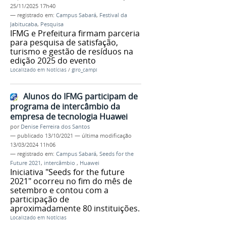
25/11/2025 17h40
— registrado em:
Campus Sabará
,
Festival da
Jabitucaba
,
Pesquisa
IFMG e Prefeitura firmam parceria
para pesquisa de satisfação,
turismo e gestão de resíduos na
edição 2025 do evento
Localizado em
Notícias
/
giro_campi
Alunos do IFMG participam de
programa de intercâmbio da
empresa de tecnologia Huawei
por
Denise Ferreira dos Santos
—
publicado
13/10/2021
—
última modificação
13/03/2024 11h06
— registrado em:
Campus Sabará
,
Seeds for the
Future 2021
,
intercâmbio
,
Huawei
Iniciativa "Seeds for the future
2021" ocorreu no fim do mês de
setembro e contou com a
participação de
aproximadamente 80 instituições.
Localizado em
Notícias