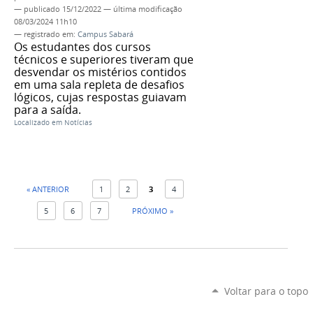
—
publicado
15/12/2022
—
última modificação
08/03/2024 11h10
— registrado em:
Campus Sabará
Os estudantes dos cursos
técnicos e superiores tiveram que
desvendar os mistérios contidos
em uma sala repleta de desafios
lógicos, cujas respostas guiavam
para a saída.
Localizado em
Notícias
« ANTERIOR
1
2
3
4
5
6
7
PRÓXIMO »
Voltar para o topo