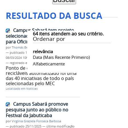
RESULTADO DA BUSCA
Campus Sabará tem projeto
64
itens atendem ao seu critério.
selecionado em edital da Setec
Ordenar por
para Oficinas 4.0
por
Thomás Bertozzi de Oliveira e Sousa Leão
relevância
—
publicado
15/02/2023
—
última modificação
Data (mais Recente Primeiro)
08/03/2024 10h39
— registrado em:
Campus Sabará
Alfabeticamente
Ponto de entrega de materiais
recicláveis automatizado foi uma
das 40 iniciativas de todo o país
selecionadas pelo MEC
Localizado em
Notícias
Campus Sabará promove
pesquisa junto ao público no
Festival da Jabuticaba
por
Virgínia Graziela Fonseca Barbosa
—
publicado
25/11/2025
—
última modificação