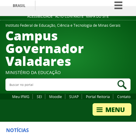
BRASIL
Simplifique!
ACESSIBILIDADE
ALTO CONTRASTE
MAPA DO SITE
Comunica BR
Instituto Federal de Educação, Ciência e Tecnologia de Minas Gerais
Campus
Participe
Governador
Acesso à informação
Valadares
Legislação
Canais
MINISTÉRIO DA EDUCAÇÃO
Buscar no portal
Bus
Meu IFMG
SEI
Moodle
SUAP
Portal Reitoria
Contato
NOTÍCIAS