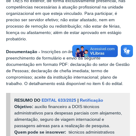
de TAES no exterior, de forma exclusivamente presencial, nas
competências necessárias à atuação profissional na unidade
organizacional em que esteja vinculado. Para participar, é
preciso ser servidor efetivo; não estar afastado, nem em
processo de remoção ou redistribuição; não estar de férias,
licença ou afastamento; além de estar aprovado em estágio
probatório.
Documentação -
Inscrições
on-line
, por meio de
preenchimento de formulário e envio da seguinte
documentação em formato PDF: declaração do setor de Gestão
de Pessoas; declaração de chefia imediata; termo de
compromisso; aceite da instituição internacional; plano de
trabalho. O detalhamento está disponível no item 6 do edital.
RESUMO DO
EDITAL 633/2025
|
Retificação
Objetivo:
auxílio financeiro a DOIS técnicos
administrativos para despesas parciais com alojamento,
alimentação, seguro de viagem internacional e
passagens aéreas para a realização de pesquisa.
Quem pode se inscrever:
técnicos administrativos